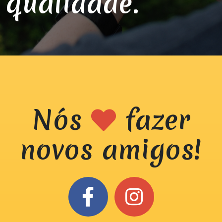
qualidade.
Nós
fazer
novos amigos!