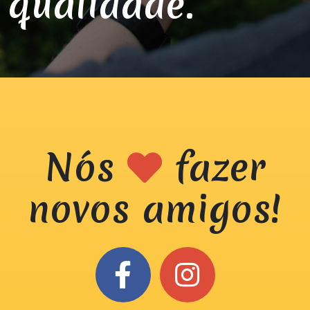
qualidade.
Nós
fazer
novos amigos!