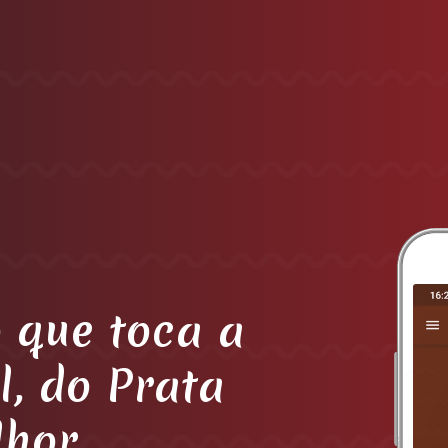
 que toca a
l, do Prata
lhor