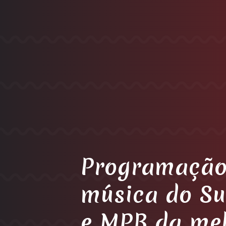
Programação
música do Su
e MPB da me