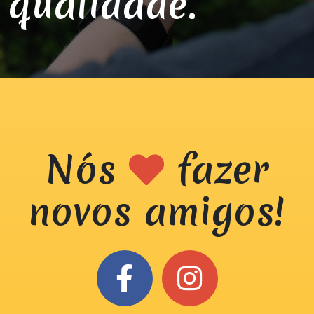
qualidade.
Nós
fazer
novos amigos!