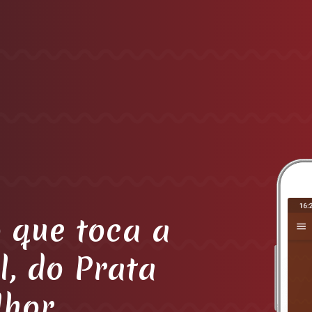
 que toca a
l, do Prata
lhor