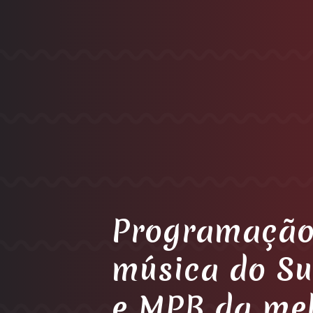
Programação
música do Su
e MPB da me