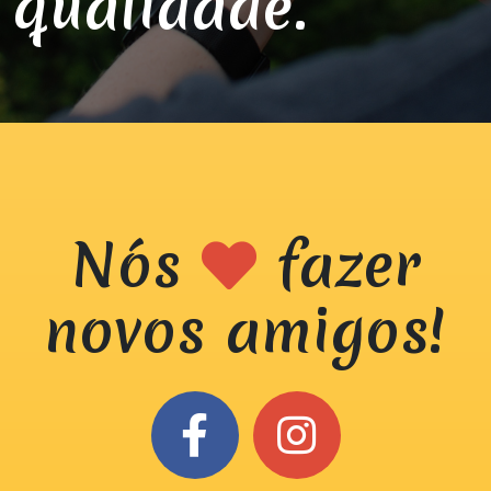
qualidade.
Nós
fazer
novos amigos!