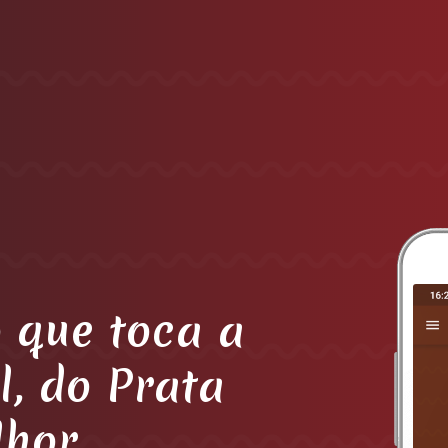
 que toca a
l, do Prata
lhor