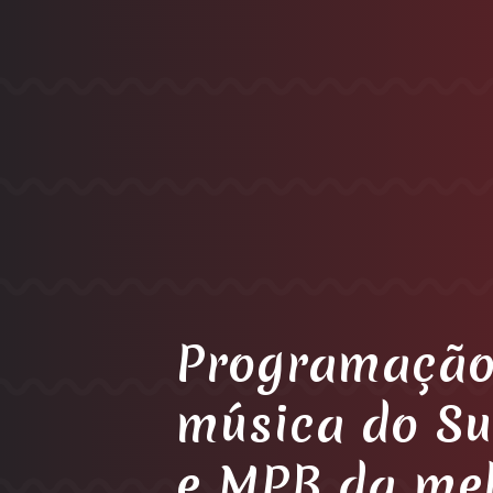
Programação
música do Su
e MPB da me