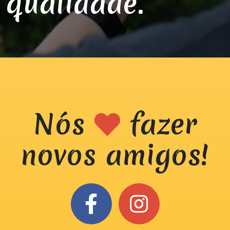
qualidade.
Nós
fazer
novos amigos!