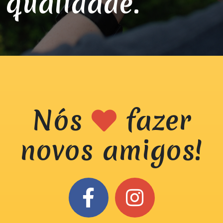
qualidade.
Nós
fazer
novos amigos!