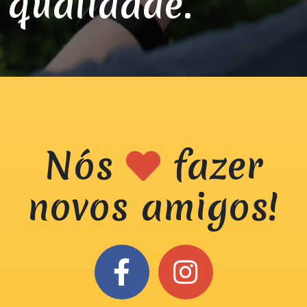
qualidade.
Nós
fazer
novos amigos!